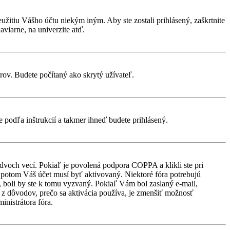
eužitiu Vášho účtu niekým iným. Aby ste zostali prihlásený, zaškrtnite
aviarne, na univerzite atď.
rov. Budete počítaný ako skrytý užívateľ.
te podľa inštrukcií a takmer ihneď budete prihlásený.
 dvoch vecí. Pokiaľ je povolená podpora COPPA a klikli ste pri
d, potom Váš účet musí byť aktivovaný. Niektoré fóra potrebujú
i, boli by ste k tomu vyzvaný. Pokiaľ Vám bol zaslaný e-mail,
ým z dôvodov, prečo sa aktivácia používa, je zmenšiť možnosť
ministrátora fóra.