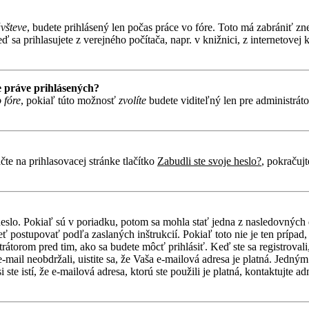
ávšteve
, budete prihlásený len počas práce vo fóre. Toto má zabrániť zn
 sa prihlasujete z verejného počítača, napr. v knižnici, z internetovej k
 práve prihlásených?
 fóre
, pokiaľ túto možnosť
zvolíte
budete viditeľný len pre administráto
te na prihlasovacej stránke tlačítko
Zabudli ste svoje heslo?
, pokračuj
heslo. Pokiaľ sú v poriadku, potom sa mohla stať jedna z nasledovných
eť postupovať podľa zaslaných inštrukcií. Pokiaľ toto nie je ten prípa
trátorom pred tim, ako sa budete môcť prihlásiť. Keď ste sa registroval
-mail neobdržali, uistite sa, že Vaša e-mailová adresa je platná. Jedn
ste istí, že e-mailová adresa, ktorú ste použili je platná, kontaktujte ad