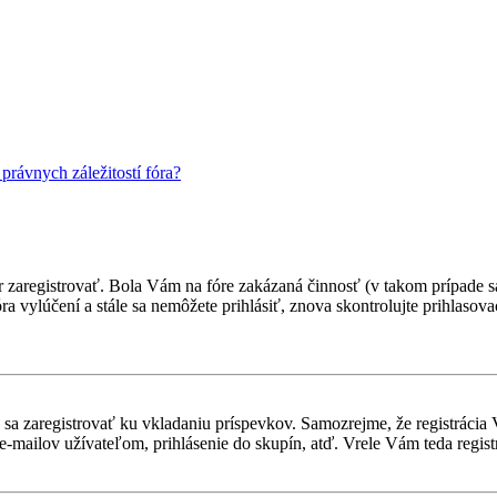
rávnych záležitostí fóra?
ôr zaregistrovať. Bola Vám na fóre zakázaná činnosť (v takom prípade sa
 fóra vylúčení a stále sa nemôžete prihlásiť, znova skontrolujte prihlaso
ebné sa zaregistrovať ku vkladaniu príspevkov. Samozrejme, že regist
e-mailov užívateľom, prihlásenie do skupín, atď. Vrele Vám teda regist