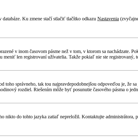
v databáze. Ku zmene stačí stlačiť tlačítko odkazu
Nastavenia
(zvyčajne
obrazené v inom časovom pásme než v tom, v ktorom sa nachádzate. Poki
niť len registrovaní užívatelia. Takže pokiaľ nie ste registrovaný, to
líši od toho správneho, tak tou najpravdepodobnejšou odpoveďou je, že sa
odinový rozdiel. Riešením môže byť posunutie časového pásma o jednu
 nikto do tohto jazyka zatiaľ nepreložil. Kontaktujte administrátora, p