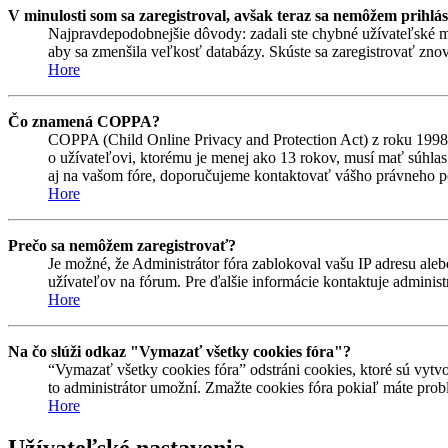
V minulosti som sa zaregistroval, avšak teraz sa nemôžem prihlás
Najpravdepodobnejšie dôvody: zadali ste chybné užívateľské meno 
aby sa zmenšila veľkosť databázy. Skúste sa zaregistrovať znova
Hore
Čo znamená COPPA?
COPPA (Child Online Privacy and Protection Act) z roku 1998 
o užívateľovi, ktorému je menej ako 13 rokov, musí mať súhlas ro
aj na vašom fóre, doporučujeme kontaktovať vášho právneho
Hore
Prečo sa nemôžem zaregistrovať?
Je možné, že Administrátor fóra zablokoval vašu IP adresu alebo
užívateľov na fórum. Pre ďalšie informácie kontaktuje administr
Hore
Na čo slúži odkaz "Vymazať všetky cookies fóra"?
“Vymazať všetky cookies fóra” odstráni cookies, ktoré sú vytvo
to administrátor umožní. Zmažte cookies fóra pokiaľ máte prob
Hore