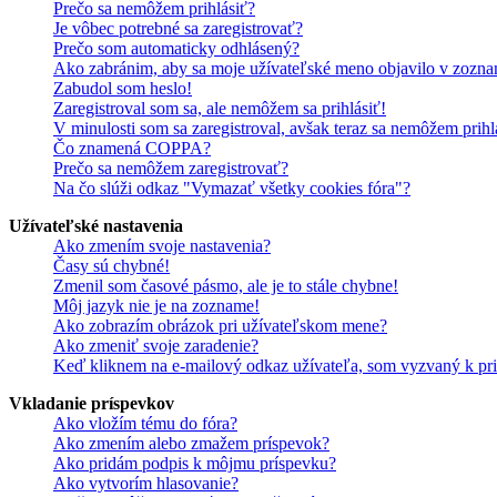
Prečo sa nemôžem prihlásiť?
Je vôbec potrebné sa zaregistrovať?
Prečo som automaticky odhlásený?
Ako zabránim, aby sa moje užívateľské meno objavilo v zozna
Zabudol som heslo!
Zaregistroval som sa, ale nemôžem sa prihlásiť!
V minulosti som sa zaregistroval, avšak teraz sa nemôžem prihl
Čo znamená COPPA?
Prečo sa nemôžem zaregistrovať?
Na čo slúži odkaz "Vymazať všetky cookies fóra"?
Užívateľské nastavenia
Ako zmením svoje nastavenia?
Časy sú chybné!
Zmenil som časové pásmo, ale je to stále chybne!
Môj jazyk nie je na zozname!
Ako zobrazím obrázok pri užívateľskom mene?
Ako zmeniť svoje zaradenie?
Keď kliknem na e-mailový odkaz užívateľa, som vyzvaný k pri
Vkladanie príspevkov
Ako vložím tému do fóra?
Ako zmením alebo zmažem príspevok?
Ako pridám podpis k môjmu príspevku?
Ako vytvorím hlasovanie?