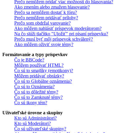
Prečo nemôžem pridať viac možností do hlasovania?
Ako zmením alebo zmažem hlasovanie?
Prečo sa nemôžem dostať k fóru?
Prečo nemôžem pridávať prílohy?
Prečo som obdržal varovanie?
Ako môžem nahlásiť príspevok moderátorom?
Na čo slúži tlačítko "Uložiť" pri písaní príspevku?
Prečo musí byť môj príspevok schválený?
Ako môžem oživiť svoje témy?
Formátovanie a typy príspevkov
Čo je BBCode?
Môžem používať HTML?
Čo sú to smajlíky (emotikony)?
Môžem pridávať obrázky?
Čo sú to Globálne oznámenia?
Čo sú to Oznámenia?
Čo sú to dôležité témy?
Čo sú to Zamknuté témy?
Čo sú ikony tém?
Užívateľské úrovne a skupiny
Kto sú Administrátori?
Kto sú Moderátori?
Čo sú užívateľské skupiny?