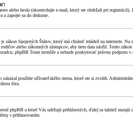
iť!
alebo heslo (skontrolujte e-mail, ktorý ste obdržali pri registrácií). Je
 a zapojte sa do diskusie.
je zákon Spojených Štátov, ktorý má chrániť mládež na internete. Na 
dičov alebo zákonných zástupcov, aby tieto data uložil. Tento zákon vša
 poradcu, phpBB Team nemôže a nebude poskytovať právnu podporu v
 zakázal použitie užívateľského mena, ktoré ste si zvolili. Administrát
átora fóra.
rené phpBB a ktoré Vás udržujú prihlásených, ďalej sa taktiež starajú
lémy s prihlasovaním.