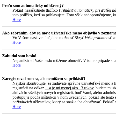
Prečo som automaticky odhlásený?
Pokiaľ nezaškrtnete tlačítko
Prihlásiť automaticky pri ďalšej n
toto políčko, keď sa prihlasujete. Toto však nedoporučujeme, keď
Hore
Ako zabránim, aby sa moje užívateľské meno objavilo v zozname
Vo Vašom nastavení nájdete možnosť
Skryť Vašu prítomnosť vo
Hore
Zabudol som heslo!
Nepanikárte! Vaše heslo môžeme obnoviť. V tomto prípade stlač
Hore
Zaregistroval som sa, ale nemôžem sa prihlásiť!
Najskôr skontrolujte, že zadávate správne užívateľské meno a 
registrácii na odkaz
... a je mi menej ako 13 rokov
, budete musi
aktiváciu všetkých nových registrácií, buď Vami, alebo adminis
postupujte podľa inštrukcií v ňom uvedených, pokiaľ ste tento e
nežiaducich
užívateľov, ktorý sa snažia iba obťažovať. Pokiaľ si 
Hore