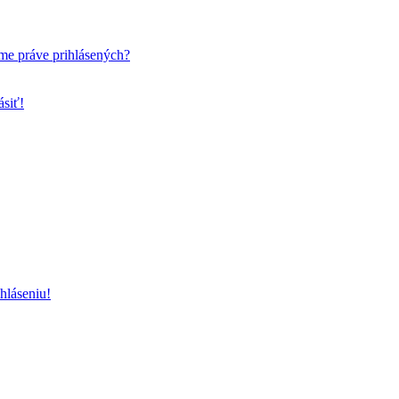
me práve prihlásených?
ásiť!
hláseniu!