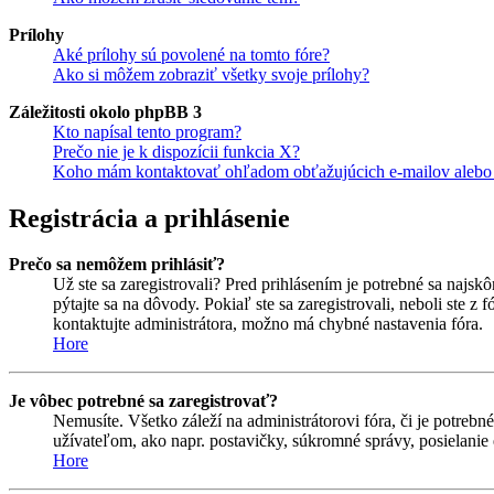
Prílohy
Aké prílohy sú povolené na tomto fóre?
Ako si môžem zobraziť všetky svoje prílohy?
Záležitosti okolo phpBB 3
Kto napísal tento program?
Prečo nie je k dispozícii funkcia X?
Koho mám kontaktovať ohľadom obťažujúcich e-mailov alebo p
Registrácia a prihlásenie
Prečo sa nemôžem prihlásiť?
Už ste sa zaregistrovali? Pred prihlásením je potrebné sa najsk
pýtajte sa na dôvody. Pokiaľ ste sa zaregistrovali, neboli ste z
kontaktujte administrátora, možno má chybné nastavenia fóra.
Hore
Je vôbec potrebné sa zaregistrovať?
Nemusíte. Všetko záleží na administrátorovi fóra, či je potr
užívateľom, ako napr. postavičky, súkromné správy, posielanie 
Hore