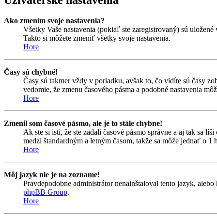
Užívateľské nastavenia
Ako zmením svoje nastavenia?
Všetky Vaše nastavenia (pokiaľ ste zaregistrovaný) sú uložené 
Takto si môžete zmeniť všetky svoje nastavenia.
Hore
Časy sú chybné!
Časy sú takmer vždy v poriadku, avšak to, čo vidíte sú časy z
vedomie, že zmenu časového pásma a podobné nastavenia môžu me
Hore
Zmenil som časové pásmo, ale je to stále chybne!
Ak ste si istí, že ste zadali časové pásmo správne a aj tak sa 
medzi štandardným a letným časom, takže sa môže jednať o 1 h
Hore
Môj jazyk nie je na zozname!
Pravdepodobne administrátor nenainštaloval tento jazyk, alebo ho
phpBB Group
.
Hore