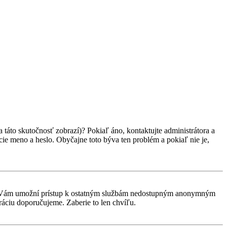
 táto skutočnosť zobrazí)? Pokiaľ áno, kontaktujte administrátora a
vacie meno a heslo. Obyčajne toto býva ten problém a pokiaľ nie je,
rácia Vám umožní prístup k ostatným službám nedostupným anonymným
ráciu doporučujeme. Zaberie to len chvíľu.