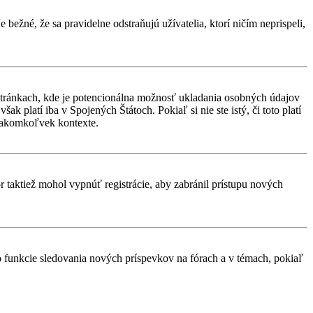
 bežné, že sa pravidelne odstraňujú užívatelia, ktorí ničím neprispeli,
stránkach, kde je potencionálna možnosť ukladania osobných údajov
k platí iba v Spojených Štátoch. Pokiaľ si nie ste istý, či toto platí
 akomkoľvek kontexte.
or taktiež mohol vypnúť registrácie, aby zabránil prístupu nových
 o funkcie sledovania nových príspevkov na fórach a v témach, pokiaľ