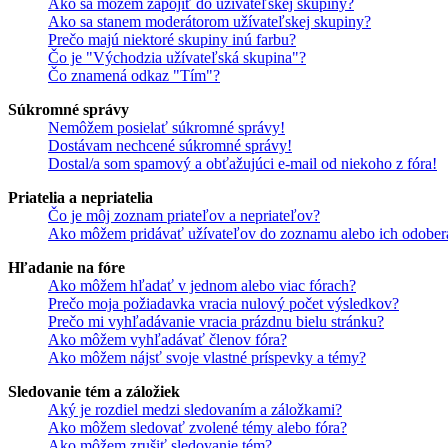
Ako sa môžem zapojiť do užívateľskej skupiny?
Ako sa stanem moderátorom užívateľskej skupiny?
Prečo majú niektoré skupiny inú farbu?
Čo je "Východzia užívateľská skupina"?
Čo znamená odkaz "Tím"?
Súkromné správy
Nemôžem posielať súkromné správy!
Dostávam nechcené súkromné správy!
Dostal/a som spamový a obťažujúci e-mail od niekoho z fóra!
Priatelia a nepriatelia
Čo je môj zoznam priateľov a nepriateľov?
Ako môžem pridávať užívateľov do zoznamu alebo ich odober
Hľadanie na fóre
Ako môžem hľadať v jednom alebo viac fórach?
Prečo moja požiadavka vracia nulový počet výsledkov?
Prečo mi vyhľadávanie vracia prázdnu bielu stránku?
Ako môžem vyhľadávať členov fóra?
Ako môžem nájsť svoje vlastné príspevky a témy?
Sledovanie tém a záložiek
Aký je rozdiel medzi sledovaním a záložkami?
Ako môžem sledovať zvolené témy alebo fóra?
Ako môžem zrušiť sledovanie tém?