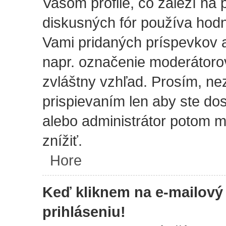
Vašom profile, čo záleží na
diskusných fór používa hodn
Vami pridaných príspevkov a k
napr. označenie moderátoro
zvláštny vzhľad. Prosím, n
prispievaním len aby ste dos
alebo administrátor potom 
znížiť.
Hore
Keď kliknem na e-mailový
prihláseniu!