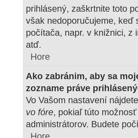
prihlásený, zaškrtnite toto p
však nedoporučujeme, keď sa
počítača, napr. v knižnici, z
atď.
Hore
Ako zabránim, aby sa moje
zozname práve prihlásen
Vo Vašom nastavení nájdet
vo fóre
, pokiaľ túto možnos
administrátorov. Budete počí
Hore