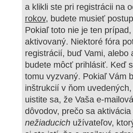
a klikli ste pri registrácii na
rokov
, budete musieť postup
Pokiaľ toto nie je ten prípa
aktivovaný. Niektoré fóra po
registrácií, buď Vami, alebo
budete môcť prihlásiť. Keď st
tomu vyzvaný. Pokiaľ Vám bo
inštrukcií v ňom uvedených, 
uistite sa, že Vaša e-mailov
dôvodov, prečo sa aktivácia
nežiaducich
užívateľov, ktor