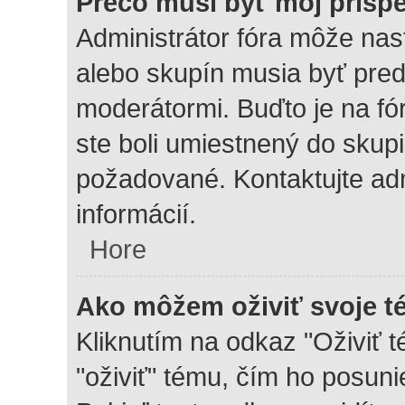
Prečo musí byť môj prísp
Administrátor fóra môže nast
alebo skupín musia byť pre
moderátormi. Buďto je na fó
ste boli umiestnený do skupin
požadované. Kontaktujte adm
informácií.
Hore
Ako môžem oživiť svoje 
Kliknutím na odkaz "Oživiť t
"oživiť" tému, čím ho posuni