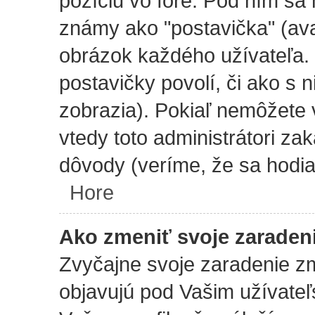
pozíciu vo fóre. Pod ním s
známy ako "postavička" (avat
obrázok každého užívateľa. Z
postavičky povolí, či ako s 
zobrazia). Pokiaľ nemôžete 
vtedy toto administrátori zak
dôvody (veríme, že sa hodia
Hore
Ako zmeniť svoje zaraden
Zvyčajne svoje zaradenie z
objavujú pod Vašim užívat