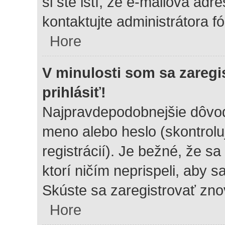
si ste istí, že e-mailová adre
kontaktujte administrátora fó
Hore
V minulosti som sa zaregi
prihlásiť!
Najpravdepodobnejšie dôvod
meno alebo heslo (skontrolujt
registrácií). Je bežné, že sa
ktorí ničím neprispeli, aby 
Skúste sa zaregistrovať zno
Hore