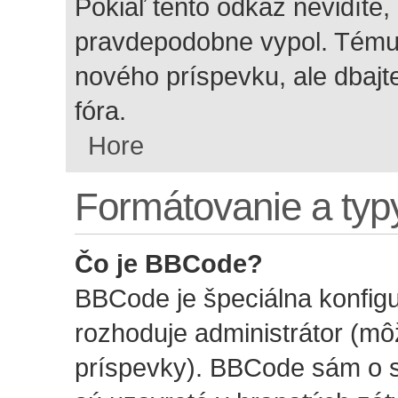
Pokiaľ tento odkaz nevidíte,
pravdepodobne vypol. Tému m
nového príspevku, ale dbajte
fóra.
Hore
Formátovanie a typ
Čo je BBCode?
BBCode je špeciálna konfigu
rozhoduje administrátor (môž
príspevky). BBCode sám o s