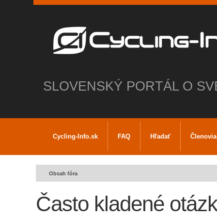
SLOVENSKÝ PORTÁL O SV
Cycling-Info.sk
FAQ
Hľadať
Členovia
Obsah fóra
Často kladené otáz