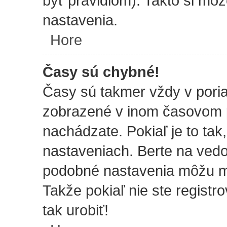
byť pravidlom). Takto si mô
nastavenia.
Hore
Časy sú chybné!
Časy sú takmer vždy v poria
zobrazené v inom časovom 
nachádzate. Pokiaľ je to ta
nastaveniach. Berte na ve
podobné nastavenia môžu men
Takže pokiaľ nie ste registr
tak urobiť!