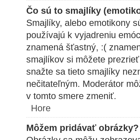
Čo sú to smajlíky (emotik
Smajlíky, alebo emotikony sú
používajú k vyjadreniu emóci
znamená šťastný, :( zname
smajlíkov si môžete prezrie
snažte sa tieto smajlíky nez
nečitateľným. Moderátor môž
v tomto smere zmeniť.
Hore
Môžem pridávať obrázky?
Obrázky sa môžu zobrazovať