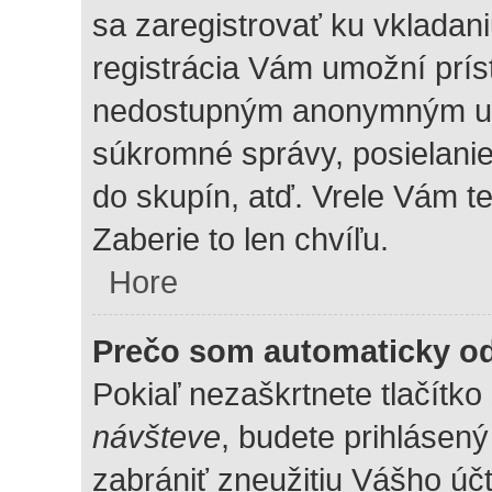
sa zaregistrovať ku vkladan
registrácia Vám umožní prí
nedostupným anonymným uží
súkromné správy, posielanie
do skupín, atď. Vrele Vám t
Zaberie to len chvíľu.
Hore
Prečo som automaticky o
Pokiaľ nezaškrtnete tlačítko
návšteve
, budete prihlásený
zabrániť zneužitiu Vášho účt