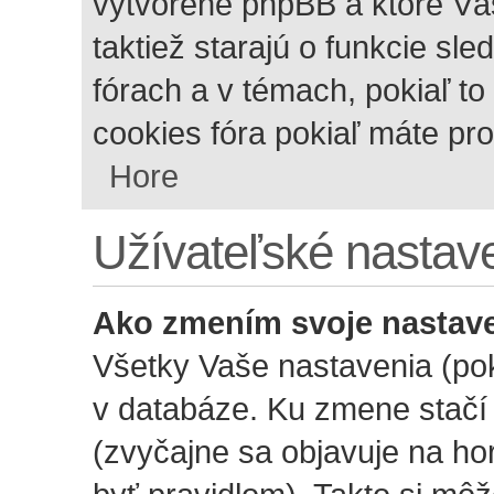
vytvorené phpBB a ktoré Vás
taktiež starajú o funkcie sl
fórach a v témach, pokiaľ t
cookies fóra pokiaľ máte pr
Hore
Užívateľské nastav
Ako zmením svoje nastav
Všetky Vaše nastavenia (pok
v databáze. Ku zmene stačí 
(zvyčajne sa objavuje na hor