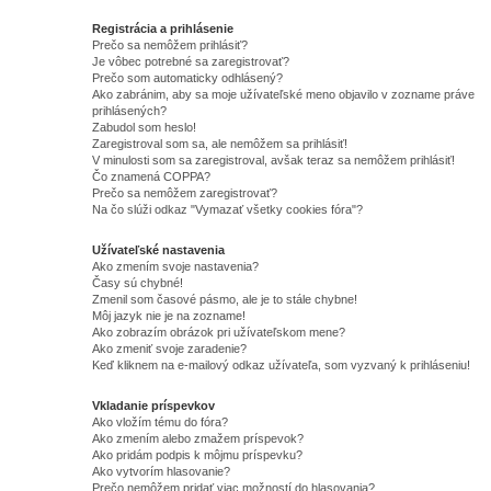
Registrácia a prihlásenie
Prečo sa nemôžem prihlásiť?
Je vôbec potrebné sa zaregistrovať?
Prečo som automaticky odhlásený?
Ako zabránim, aby sa moje užívateľské meno objavilo v zozname práve
prihlásených?
Zabudol som heslo!
Zaregistroval som sa, ale nemôžem sa prihlásiť!
V minulosti som sa zaregistroval, avšak teraz sa nemôžem prihlásiť!
Čo znamená COPPA?
Prečo sa nemôžem zaregistrovať?
Na čo slúži odkaz "Vymazať všetky cookies fóra"?
Užívateľské nastavenia
Ako zmením svoje nastavenia?
Časy sú chybné!
Zmenil som časové pásmo, ale je to stále chybne!
Môj jazyk nie je na zozname!
Ako zobrazím obrázok pri užívateľskom mene?
Ako zmeniť svoje zaradenie?
Keď kliknem na e-mailový odkaz užívateľa, som vyzvaný k prihláseniu!
Vkladanie príspevkov
Ako vložím tému do fóra?
Ako zmením alebo zmažem príspevok?
Ako pridám podpis k môjmu príspevku?
Ako vytvorím hlasovanie?
Prečo nemôžem pridať viac možností do hlasovania?