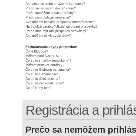
Ako zmením alebo zmažem hlasovanie?
Prečo sa nemôžem dostať k fóru?
Prečo nemôžem pridávať prílohy?
Prečo som obdržal varovanie?
Ako môžem nahlásiť príspevok moderátorom?
Na čo slúži tlačítko "Uložiť" pri písaní príspevku?
Prečo musí byť môj príspevok schválený?
Ako môžem oživiť svoje témy?
Formátovanie a typy príspevkov
Čo je BBCode?
Môžem používať HTML?
Čo sú to smajlíky (emotikony)?
Môžem pridávať obrázky?
Čo sú to Globálne oznámenia?
Čo sú to Oznámenia?
Čo sú to dôležité témy?
Čo sú to Zamknuté témy?
Čo sú ikony tém?
Registrácia a prihlá
Prečo sa nemôžem prihlás