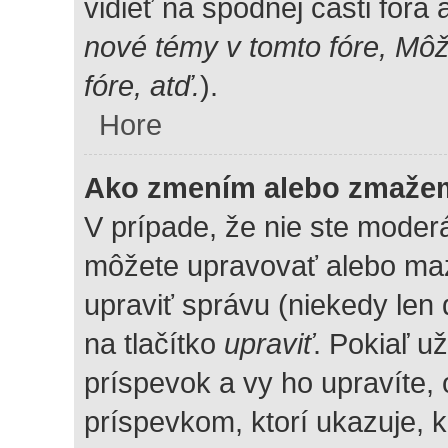
vidieť na spodnej časti fóra
nové témy v tomto fóre, Mô
fóre, atď.
).
Hore
Ako zmením alebo zmaže
V prípade, že nie ste moderá
môžete upravovať alebo maz
upraviť správu (niekedy len
na tlačítko
upraviť
. Pokiaľ u
príspevok a vy ho upravíte,
príspevkom, ktorí ukazuje, k