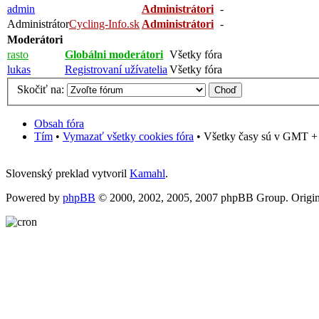
admin
Administrátori
-
Administrátor
Cycling-Info.sk
Administrátori
-
Moderátori
rasto
Globálni moderátori
Všetky fóra
lukas
Registrovaní užívatelia
Všetky fóra
Skočiť na:
Obsah fóra
Tím
•
Vymazať všetky cookies fóra
• Všetky časy sú v GMT + 1
Slovenský preklad vytvoril
Kamahl
.
Powered by
phpBB
© 2000, 2002, 2005, 2007 phpBB Group. Origin