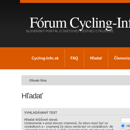
Fórum Cycling-In
SLOVENSKÝ PORTÁL O SVETOVEJ CESTNEJ CYKLISTIKE
Cycling-Info.sk
FAQ
Hľadať
Členovia
Obsah fóra
Hľadať
VYHĽADÁVANÝ TEXT
Hľadať kľúčové slová:
Umiestnenie
+
pred slovom znamená, že slovo musí byť vo
Hľ
výsledkoch a
-
znamená že slovo nemá byť vo výsledkoch. Ak