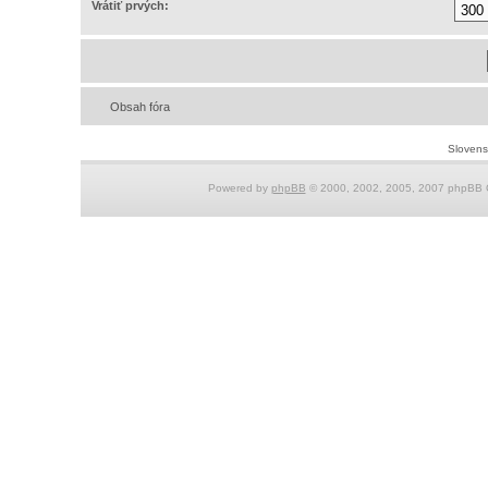
Vrátiť prvých:
Obsah fóra
Slovensk
Powered by
phpBB
© 2000, 2002, 2005, 2007 phpBB G