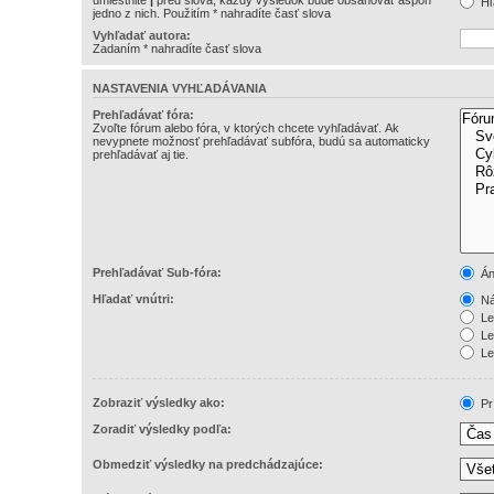
umiestnite
|
pred slová, každý výsledok bude obsahovať aspoň
Hľ
jedno z nich. Použitím * nahradíte časť slova
Vyhľadať autora:
Zadaním * nahradíte časť slova
NASTAVENIA VYHĽADÁVANIA
Prehľadávať fóra:
Zvoľte fórum alebo fóra, v ktorých chcete vyhľadávať. Ak
nevypnete možnosť prehľadávať subfóra, budú sa automaticky
prehľadávať aj tie.
Prehľadávať Sub-fóra:
Án
Hľadať vnútri:
Ná
Le
Le
Le
Zobraziť výsledky ako:
Pr
Zoradiť výsledky podľa:
Obmedziť výsledky na predchádzajúce: