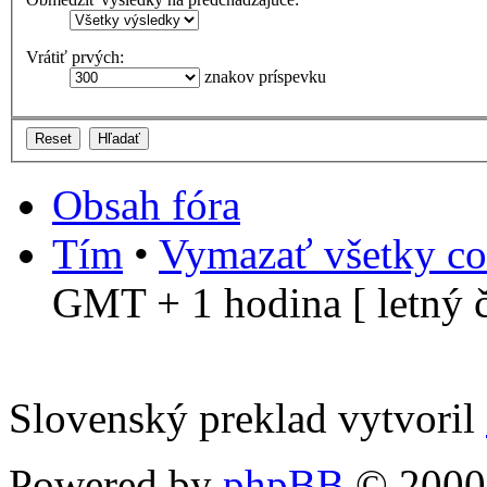
Vrátiť prvých:
znakov príspevku
Obsah fóra
Tím
•
Vymazať všetky co
GMT + 1 hodina [ letný č
Slovenský preklad vytvoril
Powered by
phpBB
© 2000,