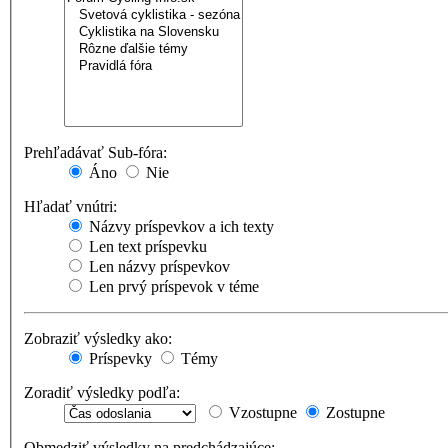
Prehľadávať Sub-fóra:
Áno
Nie
Hľadať vnútri:
Názvy príspevkov a ich texty
Len text príspevku
Len názvy príspevkov
Len prvý príspevok v téme
Zobraziť výsledky ako:
Príspevky
Témy
Zoradiť výsledky podľa:
Vzostupne
Zostupne
Obmedziť výsledky na predchádzajúce: