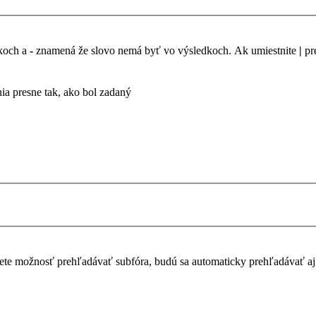
dkoch a
-
znamená že slovo nemá byť vo výsledkoch. Ak umiestnite
|
pr
a presne tak, ako bol zadaný
te možnosť prehľadávať subfóra, budú sa automaticky prehľadávať aj 