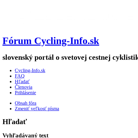
Fórum Cycling-Info.sk
slovenský portál o svetovej cestnej cyklisti
Cycling-Info.sk
FAQ
Hľadať
Členovia
Prihlásenie
Obsah fóra
Zmeniť veľkosť písma
Hľadať
Vyhľadávaný text