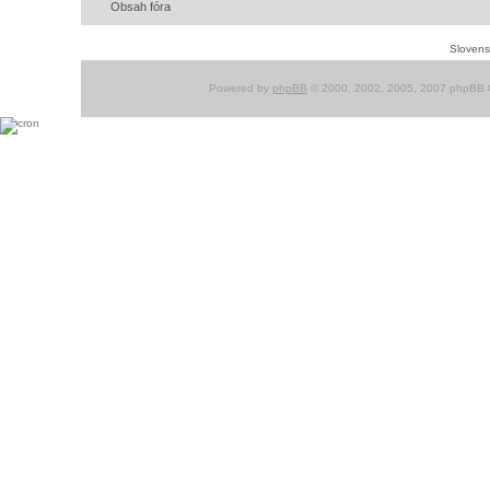
Obsah fóra
Slovensk
Powered by
phpBB
© 2000, 2002, 2005, 2007 phpBB G