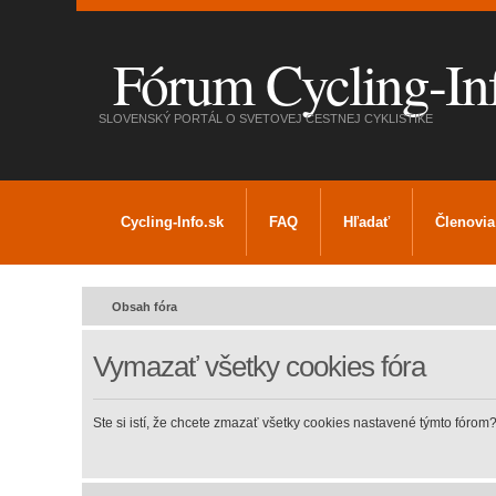
Fórum Cycling-In
SLOVENSKÝ PORTÁL O SVETOVEJ CESTNEJ CYKLISTIKE
Cycling-Info.sk
FAQ
Hľadať
Členovia
Obsah fóra
Vymazať všetky cookies fóra
Ste si istí, že chcete zmazať všetky cookies nastavené týmto fórom