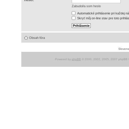
Heslo:
Zabudol/a som heslo
Automatické prihlásenie pri každej n
Skryť môj on-line stav pre toto prihlá
Obsah fóra
Slovensk
Powered by
phpBB
© 2000, 2002, 2005, 2007 phpBB G