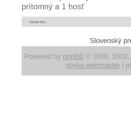
prítomný a 1 hosť
Obsah fóra
Slovenský pre
Powered by
phpBB
© 2000, 2002, 
spyka webmaster
| p